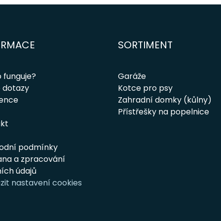
ORMACE
SORTIMENT
o funguje?
Garáže
 dotazy
Kotce pro psy
rence
Zahradní domky (kůlny)
Přístřešky na popelnice
kt
odní podmínky
na a zpracování
ích údajů
zit nastavení cookies