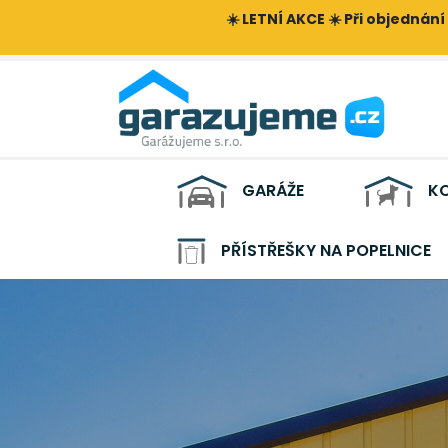
☀️ LETNÍ AKCE ☀️ Při objednání
GARÁŽE
KO
PŘÍSTŘEŠKY NA POPELNICE