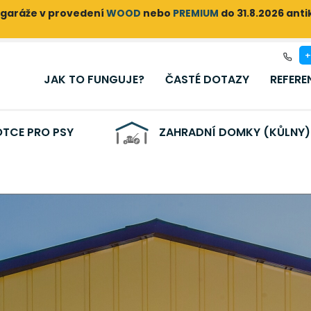
garáže v provedení
WOOD
nebo
PREMIUM
do 31.8.2026 ant
+
JAK TO FUNGUJE?
ČASTÉ DOTAZY
REFERE
TCE PRO PSY
ZAHRADNÍ DOMKY (KŮLNY)