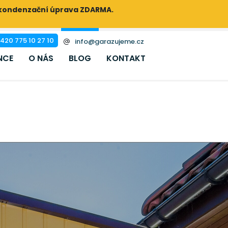
ikondenzační úprava ZDARMA.
420 775 10 27 10
info@garazujeme.cz
NCE
O NÁS
BLOG
KONTAKT