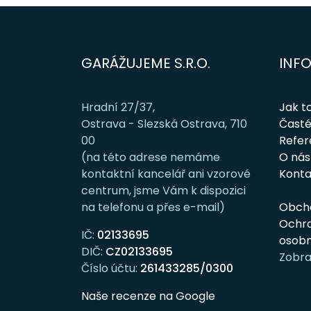
GARÁŽUJEME S.R.O.
INF
Hradní 27/37,
Jak t
Ostrava - Slezská Ostrava, 710
Časté
00
Refe
(na této adrese nemáme
O nás
kontaktní kancelář ani vzorové
Konta
centrum, jsme Vám k dispozici
na telefonu a přes e-mail)
Obch
Ochra
IČ:
02133695
osobn
DIČ:
CZ02133695
Zobra
Číslo účtu:
261433285/0300
Naše recenze na Google