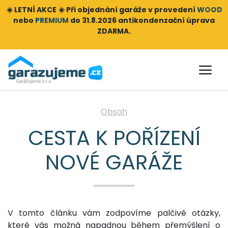
☀️ LETNÍ AKCE ☀️ Při objednání
garáže v provedení
WOOD
nebo
PREMIUM
do 31.8.2026 antikondenzační úprava
ZDARMA.
Obsah
CESTA K POŘÍZENÍ
NOVÉ GARÁŽE
V tomto článku vám zodpovíme palčivé otázky,
které vás možná napadnou během přemýšlení o