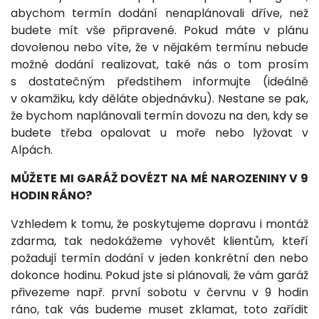
abychom termín dodání nenaplánovali dříve, než
budete mít vše připravené. Pokud máte v plánu
dovolenou nebo víte, že v nějakém termínu nebude
možné dodání realizovat, také nás o tom prosím
s dostatečným předstihem informujte (ideálně
v okamžiku, kdy děláte objednávku). Nestane se pak,
že bychom naplánovali termín dovozu na den, kdy se
budete třeba opalovat u moře nebo lyžovat v
Alpách.
MŮŽETE MI GARÁŽ DOVÉZT NA MÉ NAROZENINY V 9
HODIN RÁNO?
Vzhledem k tomu, že poskytujeme dopravu i montáž
zdarma, tak nedokážeme vyhovět klientům, kteří
požadují termín dodání v jeden konkrétní den nebo
dokonce hodinu. Pokud jste si plánovali, že vám garáž
přivezeme např. první sobotu v červnu v 9 hodin
ráno, tak vás budeme muset zklamat, toto zařídit