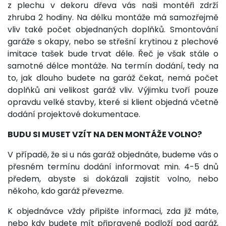
z plechu v dekoru dřeva vás naši montéři zdrží
zhruba 2 hodiny. Na délku montáže má samozřejmě
vliv také počet objednaných doplňků. Smontování
garáže s okapy, nebo se střešní krytinou z plechové
imitace tašek bude trvat déle. Řeč je však stále o
samotné délce montáže. Na termín dodání, tedy na
to, jak dlouho budete na garáž čekat, nemá počet
doplňků ani velikost garáž vliv. Výjimku tvoří pouze
opravdu velké stavby, které si klient objedná včetně
dodání projektové dokumentace.
BUDU SI MUSET VZÍT NA DEN MONTÁŽE VOLNO?
V případě, že si u nás garáž objednáte, budeme vás o
přesném termínu dodání informovat min. 4-5 dnů
předem, abyste si dokázali zajistit volno, nebo
někoho, kdo garáž převezme.
K objednávce vždy připište informaci, zda již máte,
nebo kdy budete mít připravené podloží pod garáž,