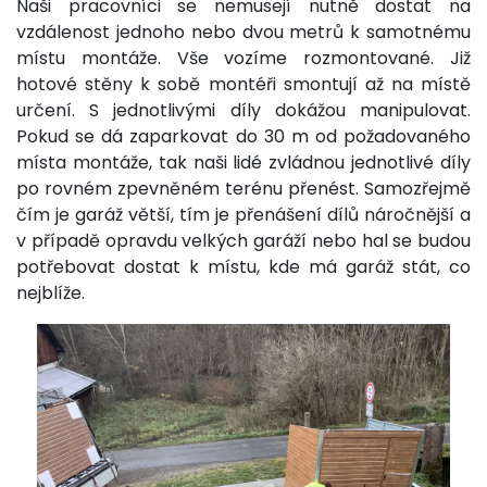
Naši pracovníci se nemusejí nutně dostat na
vzdálenost jednoho nebo dvou metrů k samotnému
místu montáže. Vše vozíme rozmontované. Již
hotové stěny k sobě montéři smontují až na místě
určení. S jednotlivými díly dokážou manipulovat.
Pokud se dá zaparkovat do 30 m od požadovaného
místa montáže, tak naši lidé zvládnou jednotlivé díly
po rovném zpevněném terénu přenést. Samozřejmě
čím je garáž větší, tím je přenášení dílů náročnější a
v případě opravdu velkých garáží nebo hal se budou
potřebovat dostat k místu, kde má garáž stát, co
nejblíže.