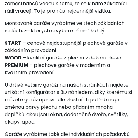
zaměstnanců vedou k tomu, že se k nám zákazníci
rádi vracejí. To je pro nás nejcennější vizitka.
Montované garáže vyrábíme ve třech základních
řadách, ze kterých si vybere téměř každý:
START
– cenově nejdostupnější plechové garáže v
základním provedení
WOOD
– kvalitní garáže z plechu v dekoru dřeva
PREMIUM
– plechové garáže v moderním a
kvalitním provedení
U drtivé většiny garáží na našich stránkách najdete
unikátní konfigurátor s 3D náhledem, díky kterému si
můžete garáž upravit dle vlastních potřeb např.
změnou barvy plechu nebo přidáním mnoha
doplňků jakou jsou okna, dodatečné dveře, světlíky,
okapy, apod.
Garáže vyrábíme také dle individuálních požadavků