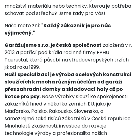
množství materiálu nebo techniky, kterou je potřeba
schovat pod střechu? Jsme tady pro Vás!
Naše moto zní:
"Každý zákazník je pro nás
výjimečný."
Garážujeme s.r.o. je česká společnost
založená v r.
2013 a patřící pod křídla rodinné firmy FPHU
Taurustal, která působí na středoevropských trzích
již od roku 1999.
Naší specializací je výroba ocelových konstrukcí
sloužících k mnoha různým účelům od garáží
přes zahradní domky a skladovací haly až po
kotce pro psy.
Naše výrobky slouží ke spokojenosti
zákazníků hned v několika zemích EU, jako je
Maďarsko, Polsko, Rakousko, Slovensko, a
samozřejmě také tisíců zákazníků v České republice.
Mnohaleté zkušenosti, investice do rozvoje
technologie výroby a profesionalita našich