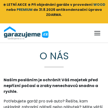
☀️ LETNÍ AKCE ☀️ Při objednání
garáže v provedení
WOOD
nebo
PREMIUM
do 31.8.2026 antikondenzační úprava
ZDARMA.
O NÁS
Naším posláním je ochránit Váš majetek před
nepřízní počasí a zraky nenechavců snadno a
rychle.
Potřebujete garáž pro své auto? Řešíte, kam
uskladnit zahradní nářadí nebo nábytek? Máte větší