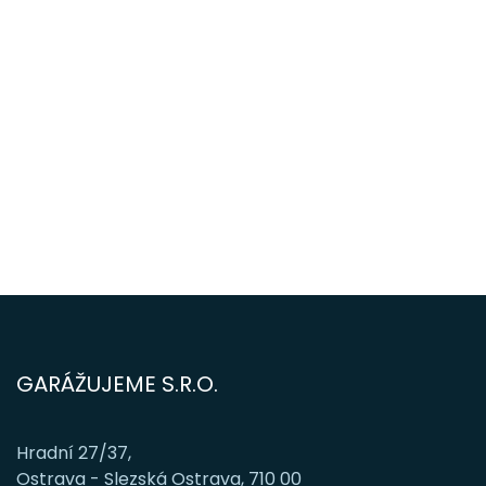
GARÁŽUJEME S.R.O.
Hradní 27/37,
Ostrava - Slezská Ostrava, 710 00