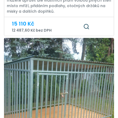
můžete upravit dle vlastních přání volbou plných stěn
místo mříží, přidáním podlahy, otočných držáků na
misky a dalších doplňků.
15 110 Kč
12 487,60 Kč bez DPH