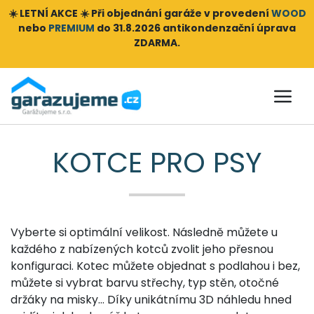
☀️ LETNÍ AKCE ☀️ Při objednání
garáže v provedení
WOOD
nebo
PREMIUM
do 31.8.2026 antikondenzační úprava
ZDARMA.
KOTCE PRO PSY
Vyberte si optimální velikost. Následně můžete u
každého z nabízených kotců zvolit jeho přesnou
konfiguraci. Kotec můžete objednat s podlahou i bez,
můžete si vybrat barvu střechy, typ stěn, otočné
držáky na misky… Díky unikátnímu 3D náhledu hned