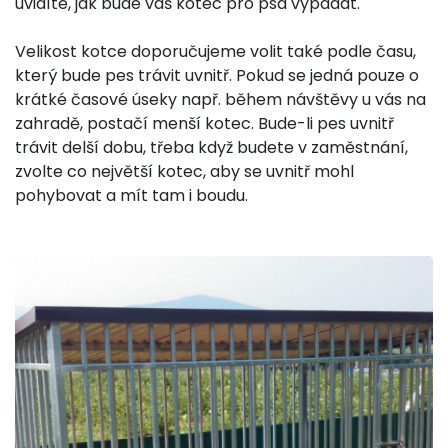
uvidíte, jak bude váš kotec pro psa vypadat.
Velikost kotce doporučujeme volit také podle času,
který bude pes trávit uvnitř. Pokud se jedná pouze o
krátké časové úseky např. během návštěvy u vás na
zahradě, postačí menší kotec. Bude-li pes uvnitř
trávit delší dobu, třeba když budete v zaměstnání,
zvolte co největší kotec, aby se uvnitř mohl
pohybovat a mít tam i boudu.