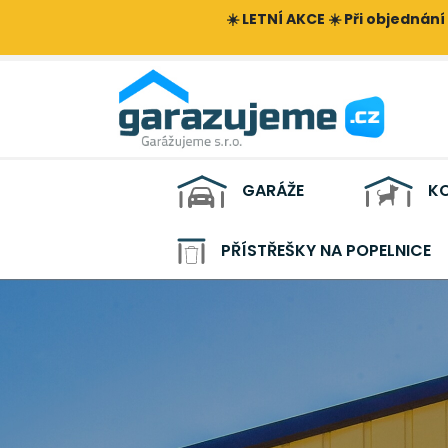
☀️ LETNÍ AKCE ☀️ Při objednání
GARÁŽE
KO
PŘÍSTŘEŠKY NA POPELNICE