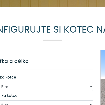
FIGURUJTE SI KOTEC N
ířka a délka
řka kotce
lka kotce