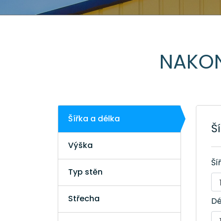
NAKON
Šířka a délka
Š
Výška
Ší
Typ stěn
Střecha
Dé