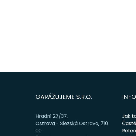
GARÁŽUJEME S.R.O.
INF
Hradní 27/37,
Jak t
Ostrava - Slezská Ostrava, 710
Časté
00
Refe