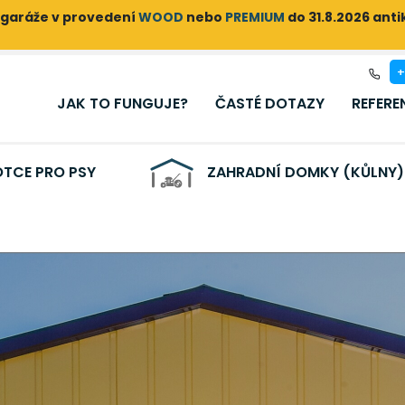
garáže v provedení
WOOD
nebo
PREMIUM
do 31.8.2026 ant
+
JAK TO FUNGUJE?
ČASTÉ DOTAZY
REFERE
TCE PRO PSY
ZAHRADNÍ DOMKY (KŮLNY)