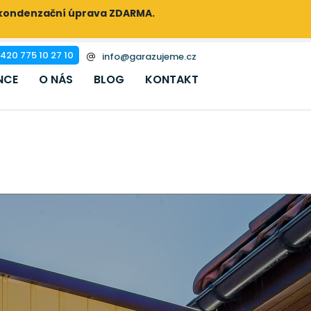
ikondenzační úprava ZDARMA.
420 775 10 27 10
info@garazujeme.cz
NCE
O NÁS
BLOG
KONTAKT