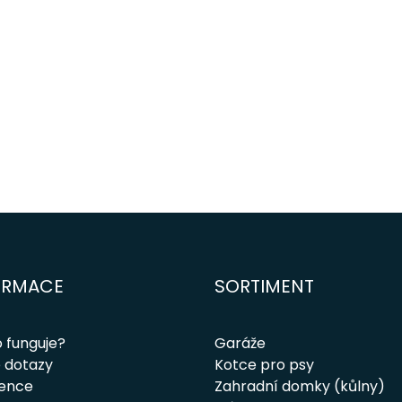
ORMACE
SORTIMENT
o funguje?
Garáže
 dotazy
Kotce pro psy
rence
Zahradní domky (kůlny)