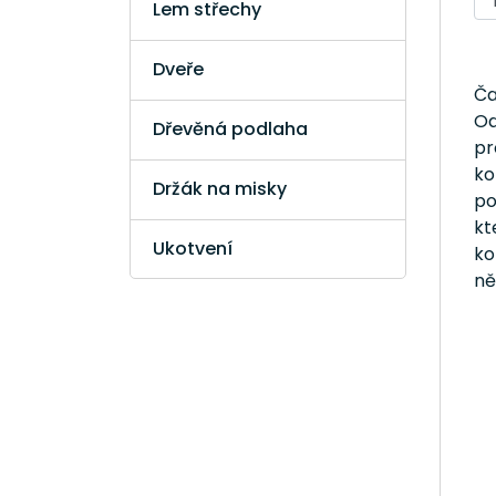
Lem střechy
Dveře
Ča
Od
Dřevěná podlaha
pr
ko
Držák na misky
po
kt
Ukotvení
ko
ně