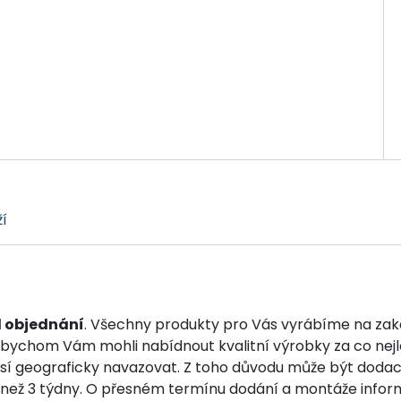
í
d objednání
. Všechny produkty pro Vás vyrábíme na zak
bychom Vám mohli nabídnout kvalitní výrobky za co nejle
í geograficky navazovat. Z toho důvodu může být dodací
í než 3 týdny. O přesném termínu dodání a montáže infor