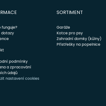
ORMACE
SORTIMENT
o funguje?
Garáže
 dotazy
Kotce pro psy
rence
Zahradní domky (kůlny)
Přístřešky na popelnice
kt
odní podmínky
na a zpracování
ích údajů
zit nastavení cookies