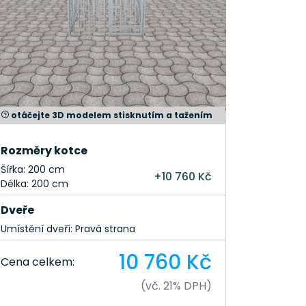
otáčejte 3D modelem stisknutím a tažením
Rozměry kotce
Šířka: 200 cm
+10 760 Kč
Délka: 200 cm
Dveře
Umístění dveří: Pravá strana
10 760 Kč
Cena celkem:
(vč. 21% DPH)