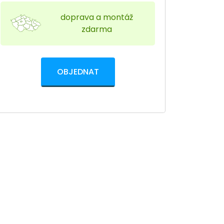
doprava a montáž
zdarma
OBJEDNAT