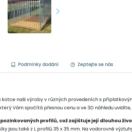
Podmínky dodání
Zeptejte se nás
ou kotce naši výroby v různých provedeních s příplatkovým
 který Vám spočítá přesnou cenu a ve 3D náhledu uvidíte,
ozinkovaných profilů, což zajištuje její dlouhou živ
íky jsou také z L profilů 35 x 35 mm. Na vodorovné výztu