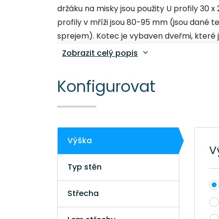
držáku na misky jsou použity U profily 30
profily v mříži jsou 80-95 mm (jsou dané t
sprejem). Kotec je vybaven dveřmi, které j
do kotce umístit během montáže (s přemí
Zobrazit celý popis
okolo boudy. Střecha je se spádem dozad
Konfigurovat
V základním provedení má kotec všechny č
níže můžete přidat podlahu, otočné drž
přání. Konfigurátor Vám hned zobrazí
Před příjezdem naších montérů je potř
Výška
betonová deska, betonové patky a štěrk č
V
kotec s dřevěnou podlahou je potřeba při
Typ stěn
kotcem.
Střecha