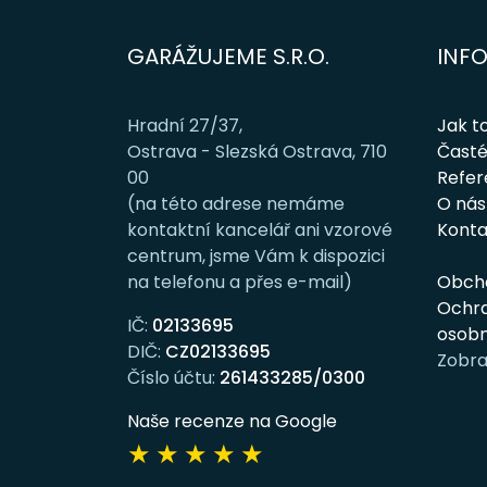
GARÁŽUJEME S.R.O.
INF
Hradní 27/37,
Jak t
Ostrava - Slezská Ostrava, 710
Časté
00
Refe
(na této adrese nemáme
O nás
kontaktní kancelář ani vzorové
Konta
centrum, jsme Vám k dispozici
na telefonu a přes e-mail)
Obch
Ochra
IČ:
02133695
osobn
DIČ:
CZ02133695
Zobra
Číslo účtu:
261433285/0300
Naše recenze na Google
★
★
★
★
★