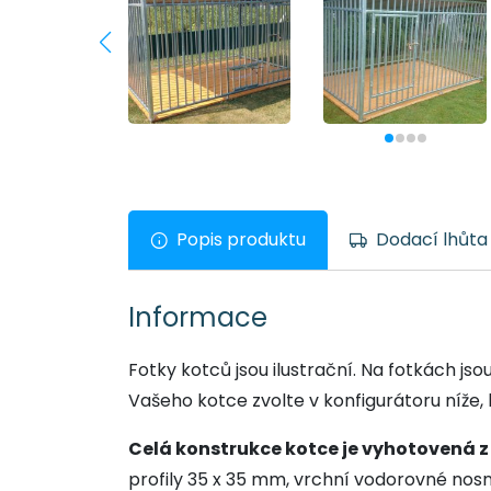
Popis produktu
Dodací lhůta
Informace
Fotky kotců jsou ilustrační. Na fotkách js
Vašeho kotce zvolte v konfigurátoru níže,
Celá konstrukce kotce je vyhotovená z p
profily 35 x 35 mm, vrchní vodorovné nosn