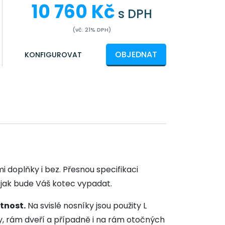
10 760 Kč
s DPH
(vč. 21% DPH)
OBJEDNAT
KONFIGUROVAT
i doplňky i bez. Přesnou specifikaci
 jak bude Váš kotec vypadat.
otnost.
Na svislé nosníky jsou použity L
hy, rám dveří a případně i na rám otočných