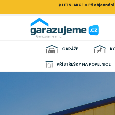
☀️ LETNÍ AKCE ☀️ Při objednání
GARÁŽE
KO
PŘÍSTŘEŠKY NA POPELNICE