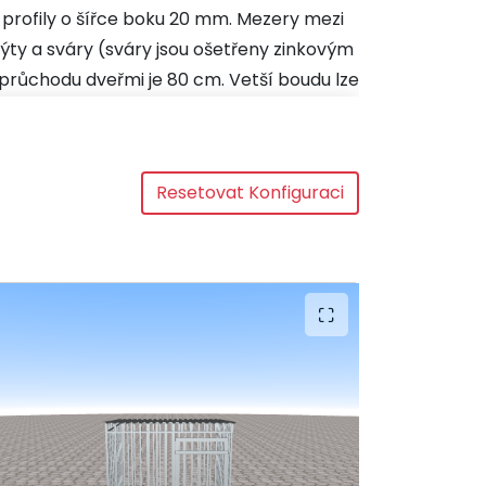
 profily o šířce boku 20 mm. Mezery mezi
nýty a sváry (sváry jsou ošetřeny zinkovým
a průchodu dveřmi je 80 cm. Vetší boudu lze
o lidí), kotec Vám následně smontujeme
hu bez zakončení plechovým lemem.
ozinkovaného plechu.
V konfigurátoru
Resetovat Konfiguraci
řechy a kotec takto upravit dle Vašich
 být vodorovná. Může to být například
vá nebo jiná dlažba na celé ploše. I pod
dlažby na trávu po celé ploše pod