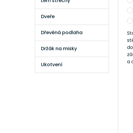
Lem střechy
Dveře
Dřevěná podlaha
St
st
do
Držák na misky
zá
a 
Ukotvení