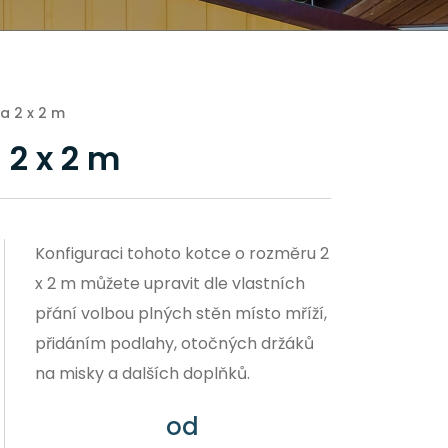
a 2 x 2 m
 2 x 2 m
Konfiguraci tohoto kotce o rozměru 2
x 2 m můžete upravit dle vlastních
přání volbou plných stěn místo mříží,
přidáním podlahy, otočných držáků
na misky a dalších doplňků.
od