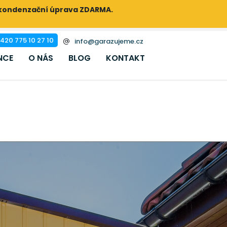
ikondenzační úprava ZDARMA.
420 775 10 27 10
info@garazujeme.cz
NCE
O NÁS
BLOG
KONTAKT