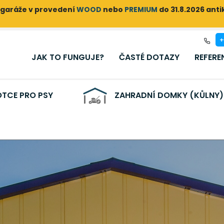
garáže v provedení
WOOD
nebo
PREMIUM
do 31.8.2026 ant
+
JAK TO FUNGUJE?
ČASTÉ DOTAZY
REFERE
TCE PRO PSY
ZAHRADNÍ DOMKY (KŮLNY)