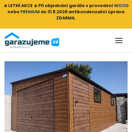
☀️ LETNÍ AKCE ☀️ Při objednání
garáže v provedení
WOOD
nebo
PREMIUM
do 31.8.2026 antikondenzační úprava
ZDARMA.