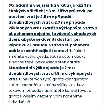
Standardní vnější šířka vrat u garáží 3 m
Za přípravu podloží pod garáž zodpovídá zákazník.
širokých a širších je 3 m, šířka průjezdu po
Pro tuto garáž s výklopnými vraty je potřeba
otevření vrat je 2,9 m v případě
připravit minimálně betonové patky. Ještě lepším
dvoukřídlových vrat a 2,7 m v případě
řešením je betonový základ po celém obvodu nebo
výklopných vrat.
Garáž s výklopnými vraty s
el. pohonem objednejte včentě vchodových
betonová deska.
dveří, abyste se dovnitř dostali i při
Po odeslání objednávky je potřeba uhradit zálohu ve
výpadku el. proudu
. Vrata s el. pohonem
pak lze zevnitř odjistit a otevřít.
Pokud
výši 30 % z kupní ceny. Pro úhradu zálohy Vám
změníte výšku vjezdu, tak se automaticky
zašleme zálohovou fakturu se všemi platebními údaji.
zvednou také výšky všech stěn garáže.
Po připsání zálohy na náš účet se pustíme do výroby
Standardní výška vjezdu je 2 m u
Vaší nové garáže.
dvoukřídlových vrat a 1,9 m u výklopných
vrat.
U některých typů garáži konfigurátor
zatím neumožňuje změnu výšky vjezdu, v
takovém případě nás můžete kontaktovat a
garáž s vyšším vjezdem Vám naceníme
individuálně.