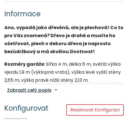
Informace
Ano, vypadá jako dřevěná, ale je plechová! Co to
pro Vás znamená? Dřevo je drahé a musíte ho
ošetřovat, plech v dekoru dřeva je naprosto
bezúdržbový a má skvělou životnost!
Rozměry garáže:
šířka 4 m, délka 6 m, světlá výška
vjezdu 1,9 m (výklopná vrata), výška levé vyšší stěny
2,65 m, výška pravé nížší stěny 2,13 m.
Zobrazit celý popis
Ocelová konstrukce garáže je svařována z
uzavřených POZINKOVANÝCH profilů (jeklů). Sedlová
Konfigurovat
střecha -
zesílená konstrukce střechy
Resetovat Konfiguraci
(příhradový vazník)
. Ke konstrukci garáže je nýty
upevněný trapézový
plech T7 v dekoru dřeva –