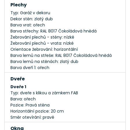
Plechy
Typ: Garáž v dekoru
Dekor stěn: zlatý dub
Barva vrat: ořech
Barva střechy: RAL 8017 Čokoládová hnědá
Žebrování plechů - stěny: nízké
Žebrování plechů - vrata: nízké
Orientace žebrování: horizontální
Barva lemů na střeše: RAL 8017 Čokoládová hnědá
Barva lemů na stěnách: zlatý dub
Barva dveří 1: ořech
Dveře
Dveře 1
Typ: dveře s klikou a zámkem FAB
Barva: ořech
Pozice: Pravá stěna
Horizontální pozice: 20 cm
Směr otevírání: pravé
Okna