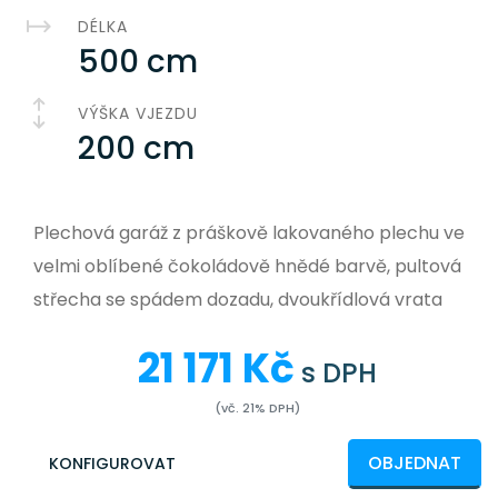
DÉLKA
500 cm
VÝŠKA VJEZDU
200 cm
Plechová garáž z práškově lakovaného plechu ve
velmi oblíbené čokoládově hnědé barvě, pultová
střecha se spádem dozadu, dvoukřídlová vrata
21 171 Kč
s DPH
(vč. 21% DPH)
OBJEDNAT
KONFIGUROVAT