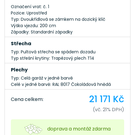
Označení vrat: č. 1
Pozice: Uprostřed
Typ: Dvoukřídlová se zámkem na dozický klíč
Výška vjezdu: 200 cm
Západky: Standardní západky
Střecha
Typ: Pultová střecha se spádem dozadu
Typ střešní krytiny: Trapézový plech T14
Plechy
Typ: Celá garáž v jedné barvě
Celé v jedné barvě: RAL 8017 Čokoládová hnědá
21 171 Kč
Cena celkem:
(vč. 21% DPH)
doprava a montáž zdarma