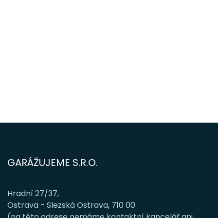
GARÁŽUJEME S.R.O.
Hradní 27/37,
Ostrava - Slezská Ostrava, 710 00
(na této adrese nemáme kontaktní kancelář ani