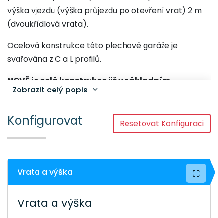
výška vjezdu (výška průjezdu po otevření vrat) 2 m
(dvoukřídlová vrata).
Ocelová konstrukce této plechové garáže je
svařována z C a L profilů.
NOVĚ je celá konstrukce již v základním
Zobrazit celý popis
provedení z pozinkovaných C a L profilů, což
zajišťuje dlouhou životnost a spolehlivou
Konfigurovat
ochranu proti korozi.
Resetovat Konfiguraci
Ke konstrukci je nýty upevněný trapézový plech T7
(stěny) a T14 (střecha).
Jedná se o pozinkovaný
práškově lakovaný plech v barvě RAL 8017
Vrata a výška
Chocolate Brown - Čokoládová hnědá, což je
nejoblíbenější barva u našich zákazníků, která
Vrata a výška
skvěle zapadne do přírodního prostředí Vaší