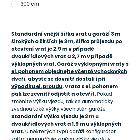
300 cm
Standardní vnější šířka vrat u garáží 3 m
širokých a širších je 3 m, šířka průjezdu po
otevření vrat je 2,9 m v případě
dvoukřídlových vrat a 2,7 m v případě
výklopných vrat.
Garáž s výklopnými vraty s
el. pohonem objednejte včentě vchodových
dveří, abyste se dovnitř dostali i při
výpadku el. proudu
. Vrata s el. pohonem
pak lze zevnitř odjistit a otevřít.
Pokud
změníte výšku vjezdu, tak se automaticky
zvednou také výšky všech stěn garáže.
Standardní výška vjezdu je 2 m u
dvoukřídlových vrat a 1,9 m u výklopných
vrat.
U některých typů garáži konfigurátor
zatím neumožňuje změnu výšky vjezdu, v