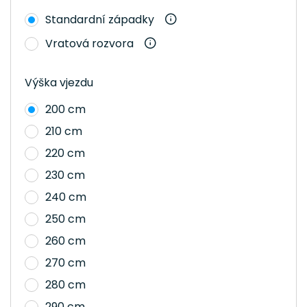
Standardní západky
Vratová rozvora
Výška vjezdu
200 cm
210 cm
220 cm
230 cm
240 cm
250 cm
260 cm
270 cm
280 cm
290 cm