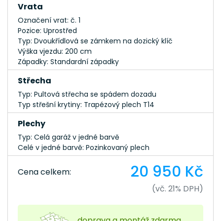
Vrata
Označení vrat: č. 1
Pozice: Uprostřed
Typ: Dvoukřídlová se zámkem na dozický klíč
Výška vjezdu: 200 cm
Západky: Standardní západky
Střecha
Typ: Pultová střecha se spádem dozadu
Typ střešní krytiny: Trapézový plech T14
Plechy
Typ: Celá garáž v jedné barvě
Celé v jedné barvě: Pozinkovaný plech
20 950 Kč
Cena celkem:
(vč. 21% DPH)
doprava a montáž zdarma