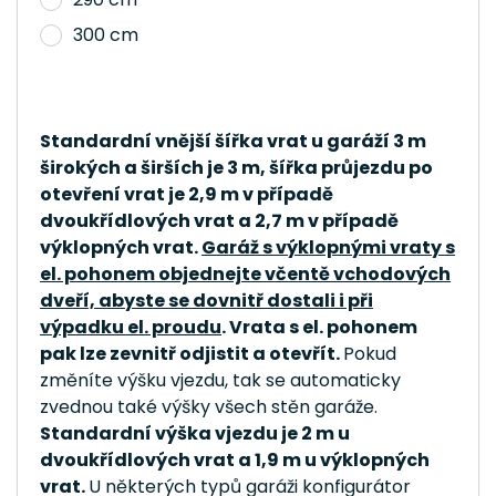
300 cm
Standardní vnější šířka vrat u garáží 3 m
širokých a širších je 3 m, šířka průjezdu po
otevření vrat je 2,9 m v případě
dvoukřídlových vrat a 2,7 m v případě
výklopných vrat.
Garáž s výklopnými vraty s
el. pohonem objednejte včentě vchodových
dveří, abyste se dovnitř dostali i při
výpadku el. proudu
. Vrata s el. pohonem
pak lze zevnitř odjistit a otevřít.
Pokud
změníte výšku vjezdu, tak se automaticky
zvednou také výšky všech stěn garáže.
Standardní výška vjezdu je 2 m u
dvoukřídlových vrat a 1,9 m u výklopných
vrat.
U některých typů garáži konfigurátor