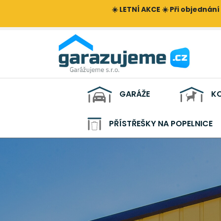
☀️ LETNÍ AKCE ☀️ Při objednání
GARÁŽE
KO
PŘÍSTŘEŠKY NA POPELNICE