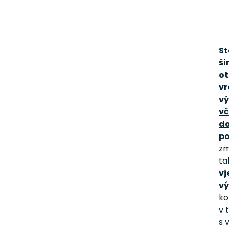
St
ši
ot
vr
vý
vč
do
po
zm
ta
vj
vý
ko
v 
s 