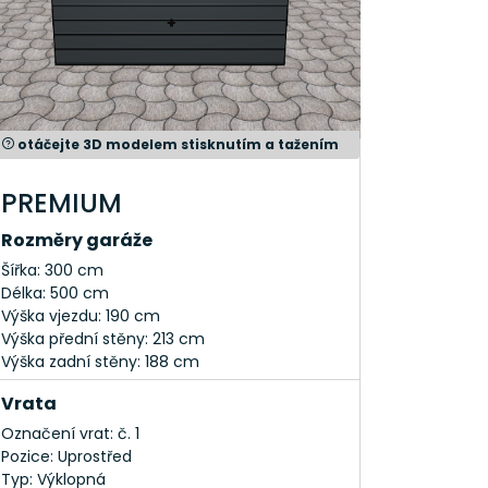
eho zařízení, na kterém si fotografie
ipravit minimálně betonové patky. Ještě
otáčejte 3D modelem stisknutím a tažením
PREMIUM
Rozměry garáže
Šířka: 300 cm
Délka: 500 cm
Výška vjezdu: 190 cm
Výška přední stěny: 213 cm
Výška zadní stěny: 188 cm
Vrata
Označení vrat: č. 1
Pozice: Uprostřed
Typ: Výklopná