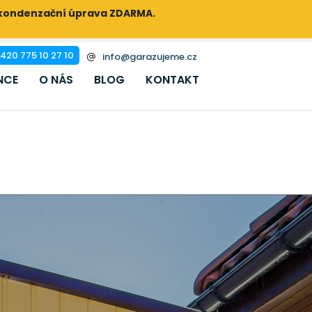
ikondenzační úprava ZDARMA.
420 775 10 27 10
info@garazujeme.cz
NCE
O NÁS
BLOG
KONTAKT