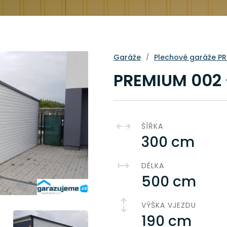
Garáže
Plechové garáže P
/
PREMIUM 002 -
ŠÍŘKA
300 cm
DÉLKA
500 cm
VÝŠKA VJEZDU
190 cm