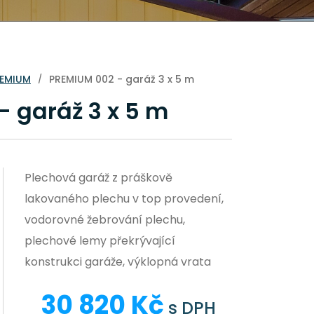
REMIUM
PREMIUM 002 - garáž 3 x 5 m
/
 garáž 3 x 5 m
Plechová garáž z práškově
lakovaného plechu v top provedení,
vodorovné žebrování plechu,
plechové lemy překrývající
konstrukci garáže, výklopná vrata
30 820 Kč
s DPH