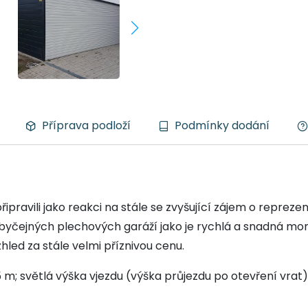
Příprava podloží
Podmínky dodání
ravili jako reakci na stále se zvyšující zájem o reprezen
 obyčejných plechových garáží jako je rychlá a snadná 
hled za stále velmi příznivou cenu.
5 m; světlá výška vjezdu (výška průjezdu po otevření vrat