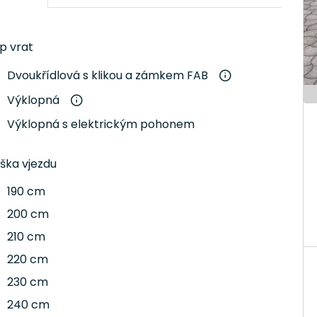
írně lišit od skutečných, jsou ovlivněny i nastavením Vaš
p vrat
Dvoukřídlová s klikou a zámkem FAB
ákazník. Pro tuto garáž s výklopnými vraty je potřeba př
elém obvodu nebo betonová deska.
Výklopná
Výklopná s elektrickým pohonem
ška vjezdu
190 cm
200 cm
210 cm
220 cm
230 cm
240 cm