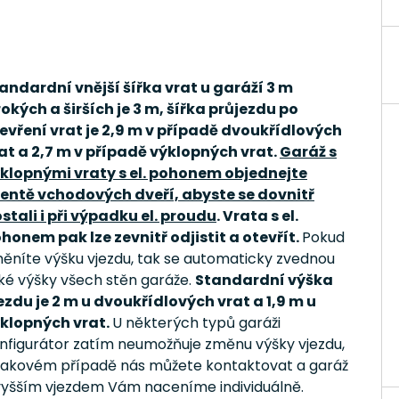
andardní vnější šířka vrat u garáží 3 m
rokých a širších je 3 m, šířka průjezdu po
evření vrat je 2,9 m v případě dvoukřídlových
at a 2,7 m v případě výklopných vrat.
Garáž s
klopnými vraty s el. pohonem objednejte
entě vchodových dveří, abyste se dovnitř
stali i při výpadku el. proudu
. Vrata s el.
honem pak lze zevnitř odjistit a otevřít.
Pokud
ěníte výšku vjezdu, tak se automaticky zvednou
ké výšky všech stěn garáže.
Standardní výška
ezdu je 2 m u dvoukřídlových vrat a 1,9 m u
klopných vrat.
U některých typů garáži
nfigurátor zatím neumožňuje změnu výšky vjezdu,
takovém případě nás můžete kontaktovat a garáž
vyšším vjezdem Vám naceníme individuálně.