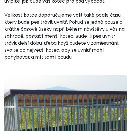
uvidíte, jak bude váš kotec pro psa vypadat.
Velikost kotce doporučujeme volit také podle času,
který bude pes trávit uvnitř. Pokud se jedná pouze o
krátké časové úseky např. během návštěvy u vás na
zahradě, postačí menší kotec. Bude-li pes uvnitř
trávit delší dobu, třeba když budete v zaměstnání,
zvolte co největší kotec, aby se uvnitř mohl
pohybovat a mít tam i boudu.