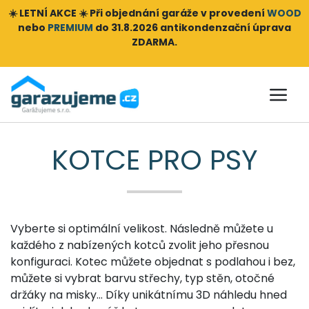
☀️ LETNÍ AKCE ☀️ Při objednání
garáže v provedení
WOOD
nebo
PREMIUM
do 31.8.2026 antikondenzační úprava
ZDARMA.
KOTCE PRO PSY
Vyberte si optimální velikost. Následně můžete u
každého z nabízených kotců zvolit jeho přesnou
konfiguraci. Kotec můžete objednat s podlahou i bez,
můžete si vybrat barvu střechy, typ stěn, otočné
držáky na misky… Díky unikátnímu 3D náhledu hned